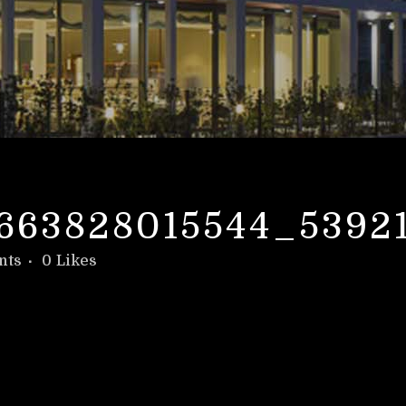
7663828015544_5392
nts
0
Likes