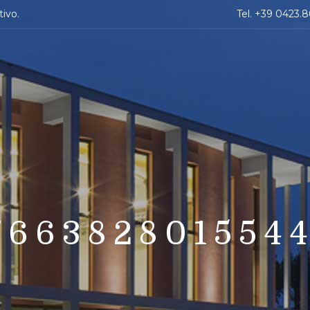
tivo.
Tel. +39 0423.
766382801554