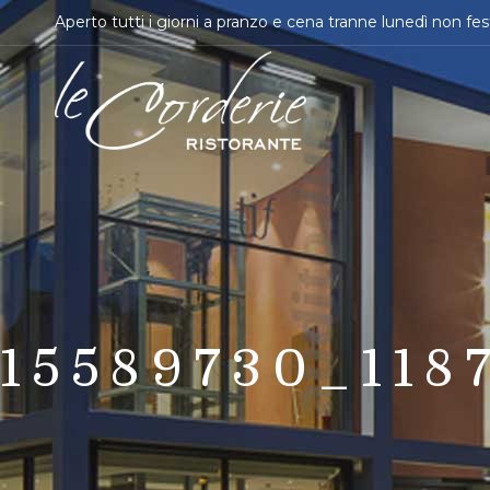
Aperto tutti i giorni a pranzo e cena tranne lunedì non fes
15589730_118