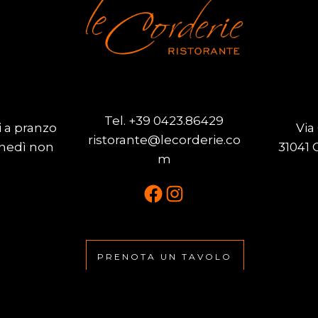
Tel.
+39 0423.86429
i a pranzo
Via
ristorante@lecorderie.co
unedì non
31041 
m
Facebook
Instagram
PRENOTA UN TAVOLO