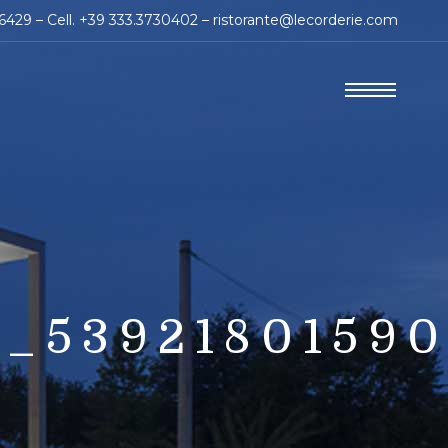
86429 – Cell. +39 333.3730402 –
ristorante@lecorderie.com
4_5392180159