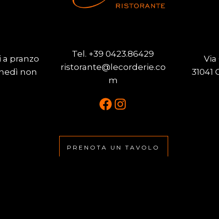
Tel.
+39 0423.86429
i a pranzo
Via
ristorante@lecorderie.co
unedì non
31041 
m
Facebook
Instagram
PRENOTA UN TAVOLO
2023 Ristorante Le Corderie. Tutti i diritti riservati
l sito
|
Privacy Policy
|
Scripta & Co.
con
Scintille W