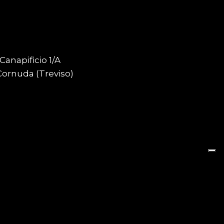
 Canapificio 1/A
Cornuda (Treviso)
eb Agency