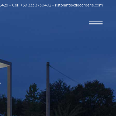
86429 – Cell. +39 333.3730402 –
ristorante@lecorderie.com
7