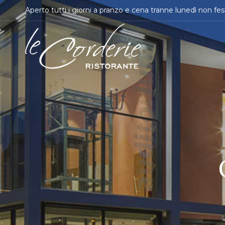
Aperto tutti i giorni a pranzo e cena tranne lunedì non fes